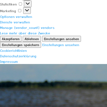
Statistiken
Statistiken
Marketing
Marketing
Optionen verwalten
Dienste verwalten
Manage {vendor_count} vendors
Lese mehr über diese Zwecke
Akzeptieren
Ablehnen
Einstellungen ansehen
Einstellungen ansehen
Einstellungen speichern
Cookierichtlinien
Datenschutzerklärung
Impressum