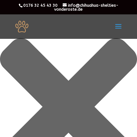
Cookie-Zustimmung verwalten
0176 32 45 43 30
info@chihuahua-shelties-
vonderoste.de