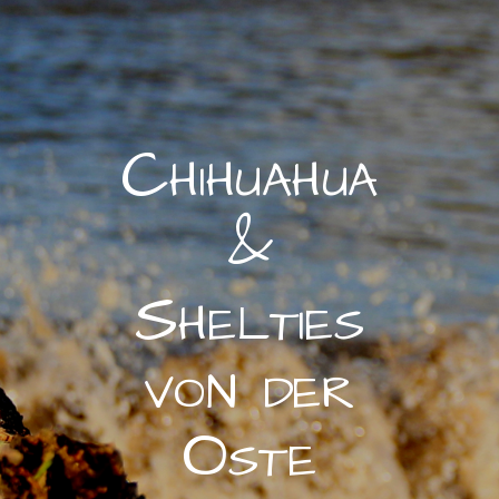
Chihuahua
&
Shelties
von der
Oste