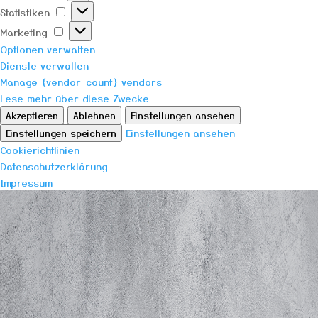
Statistiken
Statistiken
Marketing
Marketing
Optionen verwalten
Dienste verwalten
Manage {vendor_count} vendors
Lese mehr über diese Zwecke
Akzeptieren
Ablehnen
Einstellungen ansehen
Einstellungen ansehen
Einstellungen speichern
Cookierichtlinien
Datenschutzerklärung
Impressum