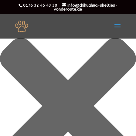
Cookie-Zustimmung verwalten
0176 32 45 43 30
info@chihuahua-shelties-
vonderoste.de